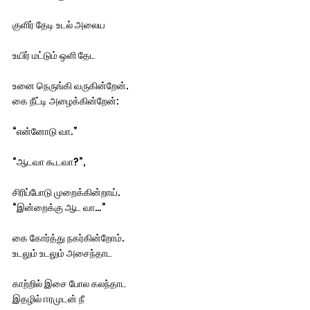
குளிர் தேடி உடல் அலைய
உயிர் மட்டும் ஒளி தேட
உனை நெருங்கி வருகின்றேன். 
கை நீட்டி அழைக்கின்றேன்:
“என்னோடு வா.”
“ஆடவா கூடவா?”,
சிரிப்போடு முறைக்கின்றாய். 
“இன்றைக்கு ஆட வா…”
கை கோர்த்து நகர்கின்றோம். 
உடலும் உடலும் அசைந்தாட
காற்றில் இசை போல கலந்தாட 
இதழில் ஈரமுடன் நீ