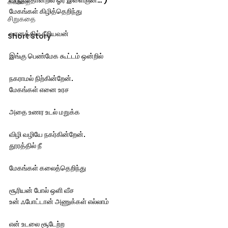
விருந்தொன்றில் ஓர் இளைஞன்… )  
கவிதை
மேகங்கள் கிழித்தெறிந்து
சிறுகதை
வானத்தில் சீறியவன்
Short Story
இங்கு பெண்மேக கூட்டம் ஒன்றில்
நகராமல் நிற்கின்றேன். 
மேகங்கள் எனை உரச
அதை உணர உடல் மறுக்க
விழி வழியே நகர்கின்றேன். 
தூரத்தில் நீ
மேகங்கள் கலைத்தெறிந்து
சூரியன் போல் ஒளி வீச 
உன் ஃபோட்டான் அணுக்கள் எல்லாம்
என் உடலை சூடேற்ற