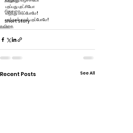
விழுவது வீழ்ச்சியோ
கவிதை
பறப்பது புரட்சியோ 
சிறுகதை
வீழ்ந்து பார்ப்போமே!
பறந்தால் தான் பறப்போமே!
Short Story
கவிதை
See All
Recent Posts